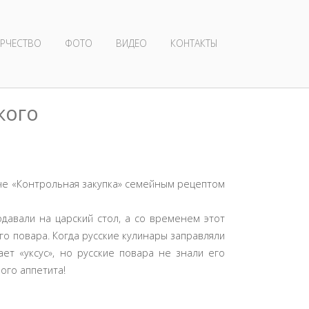
РЧЕСТВО
ФОТО
ВИДЕО
КОНТАКТЫ
кого
аче «Контрольная закупка» семейным рецептом
одавали на царский стол, а со временем этот
го повара. Когда русские кулинары заправляли
ает «уксус», но русские повара не знали его
ого аппетита!