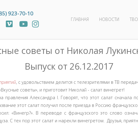
85) 923-70-10
ГЛАВНАЯ
НОВОСТИ
ТВО
сные советы от Николая Лукинс
Выпуск от 26.12.2017
приятий
, с удовольствием делится с телезрителями в ТВ перед
«Вкусные советы», и приготовит Николай - салат винегрет!
 правления Александра Ι. Говорят, что этот салат сначала п
азвание этот салат получил после приезда в Россию французско
сил: «Винегр?». В переводе с французского это слово означ
за. С тех пор этот салат и нарекли винегретом. Друзья, приятн