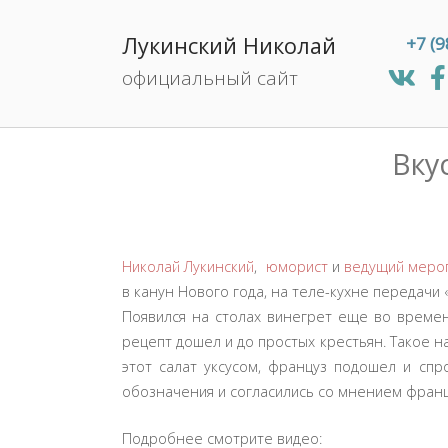
Skip
to
Лукинский Николай
+7 (9
content
официальный сайт
Вку
Николай Лукинский
,
юморист
и
ведущий меро
в канун Нового года, на теле-кухне передачи 
Появился на столах винегрет еще во времена
рецепт дошел и до простых крестьян. Такое н
этот салат уксусом, француз подошел и спро
обозначения и согласились со мнением францу
Подробнее смотрите видео: